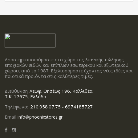
Δραστηριοποιούμαστε στο χώρο της λιανικής πώλησης
εποχιακών ειδών και επίπλων εσωτερικού και εξωτερικού
χώρου, από το 1987. Εξελισσόμαστε έχοντας νέες ιδέες και
ποιοτικά προϊόντα στις καλύτερες τιμές.
Διεύθυνση:
Λεωφ. Θησέως 196, Καλλιθέα,
Τ.Κ: 17675, Ελλάδα
Τηλέφωνο:
210.958.07.75 - 6974185727
Email:
info@phoenixstores.gr