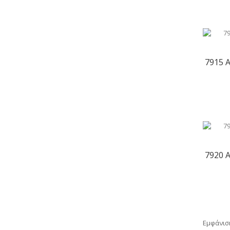
7915 
7920 
Εμφάνιση