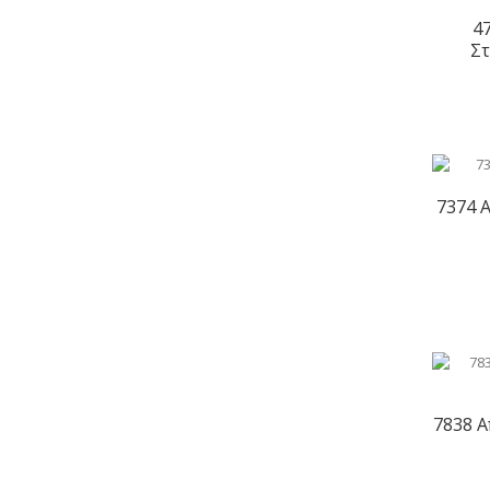
4
Στ
7374 
7838 Α