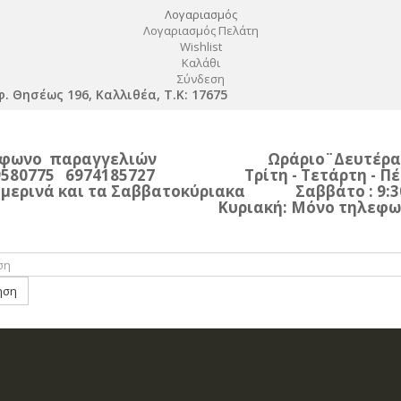
Λογαριασμός
Λογαριασμός Πελάτη
Wishlist
Καλάθι
Σύνδεση
. Θησέως 196, Καλλιθέα, Τ.Κ: 17675
έφωνο παραγγελιών Ωράριο¨Δευτέρα - 09
580775 6974185727 Τρίτη - Τετάρτη - Πέμπτ
ερινά και τα Σαββατοκύριακα Σαββάτο : 9
ιακή: Μόνο τηλεφωνικές π
ηση