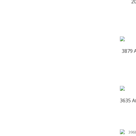
2
3879 
3635 Α