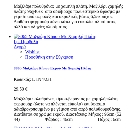
Μαξιλάρι πολυθρόνας με χαμηλή πλάτη. Μαξιλάρι χαμηλής
πλάτης 96χ46εκ απο αδιάβροχο πολυεστερικό ύφασμα με
γέμιση από αφρολέξ και ακρυλικής βάτας 6,5εκ πάχος.
Διαθέτει φερμουάρ πάνω κάτω για ευκολία πλυσίματος
αλλά και οδηγίες πλυσίματος .
Γρ. Προβολή
Αγορά
Wishlist
Προσθήκη στην Σύγκριση
8065 Μαξιλάρι Κήπου Εκρού Με Χαμηλή Πλάτη
Κωδικός:
L 1N4/231
29,50 €
Μαξιλάρι πολυθρόνας κήπου-βεράντας με χαμηλή πλάτη,
φερμουάρ (ώστε να πλένεται εύκολα) και ύφασμα
αδιαβροχοποιημένο με γέμιση από αφρό πολυθουρεθάνης.
Διατίθεται σε χρώμα εκρού. Διαστάσεις: Μήκος : 96cm (52 +
44) Φάρδος : 46cm Πάχος : 6cm