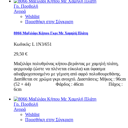
Γρ. Προβολή
Αγορά
Wishlist
Προσθήκη στην Σύγκριση
8066 Μαξιλάρι Κήπου Γκρι Με Χαμηλή Πλάτη
Κωδικός:
L 1N3/651
29,50 €
Μαξιλάρι πολυθρόνας κήπου-βεράντας με χαμηλή πλάτη,
φερμουάρ (ώστε να πλένεται εύκολα) και ύφασμα
αδιαβροχοποιημένο με γέμιση από αφρό πολυθουρεθάνης.
Διατίθεται σε χρώμα γκρι ανοιχτό. Διαστάσεις: Μήκος : 96cm
(52 + 44) Φάρδος : 46cm Πάχος :
6cm
Γρ. Προβολή
Αγορά
Wishlist
Προσθήκη στην Σύγκριση