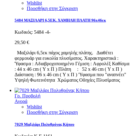
Wishlist
Προσθήκη στην Σύγκριση
5484 ΜΑΞΙΛΑΡΙ 6,5ΕΚ. ΧΑΜΗΛΗ ΠΛΑΤΗ 96x46εκ
Κωδικός:
5484 -4-
29,50 €
Μαξιλάρι 6,5εκ πάχος χαμηλής πλάτης. Διαθέτει
φερμουάρ για ευκολία πλυσίματος. Χαρακτηριστικά :
Ύφασμα : Αδιαβροχοποιημένο Γέμιση : Αφρολέξ Καθίσμα
: 44 x 46 cm ( Υ x Π ) Πλάτη : 52 x 46 cm ( Υ x Π )
Διάσταση : 96 x 46 cm ( Υ x Π ) 'Υφασμα που "αναπνέει"
Υψηλή Φωτεινότητα Χρώματος Οδηγίες Πλυσίματος
Γρ. Προβολή
Αγορά
Wishlist
Προσθήκη στην Σύγκριση
7029 Μαξιλάρι Πολυθρόνας Κήπου