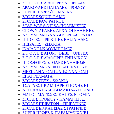
Σ Τ Ο Λ Ε Σ ΔΙΑΦΟΡΕΣ ΑΓΟΡΙ 2-14
ΔΡΑΚΟΥΛΕΣ-ΠΑΠΑΔΕΣ-ΤΡΟΜΟΥ
SUPER ΗΡΩΕΣ-΄P J MASKS
ΣΤΟΛΕΣ SQUID GAME
ΣΤΟΛΕΣ PAW PATROL
STAR WARS-ΝΙΤΖΑ-ΠΟΛΕΜΙΣΤΕΣ
CLOWN-ΑΡΑΒΕΣ-ΑΡΧΑΙΟΙ ΕΛΛΗΝΕΣ
ΑΣΤΥΝΟΜ-ΦΥΛΑΚ-ΓΚΑΝΚ-ΣΤΡΑΤΙΩ
ΙΠΠΟΤΕΣ-ΠΡΙΓΚΙΠΕΣ-ΒΑΣΙΛΙΑΔΕΣ
ΠΕΙΡΑΤΕΣ - ΖΩΑΚΙΑ
ΙΝΔΙΑΝΟΙ-ΚΑΟΥΜΠΟΙΔΕΣ
Σ Τ Ο Λ Ε Σ ΑΓΟΡΙ - BEBE - UNISEX
Σ Τ Ο Λ Ε Σ ΔΙΑΦΟΡΕΣ ΕΝΗΛΙΚΩΝ
ΠΡΟΣΦΟΡΕΣ ΣΤΟΛΕΣ ΕΝΗΛΙΚΩΝ
ΑΣΤΥΝΟΜ-ΚΛΕΦΤΕΣ-FLINSTONES
ΜΕΣΗ-ΑΝΑΤΟΛΗ - ΑΠΩ ΑΝΑΤΟΛΗ
ΕΠΑΓΓΕΛΜΑΤΑ
ΣΤΟΛΕΣ ΣΕΞΥ - ΖΩΑΚΙΑ
ΤΣΑΡΛΕΣΤ-ΚΑΜΠΑΡE-ΕΠΟΧΗΣ[E]
ΑΓΓΕΛΑΚΙΑ-ΔΙΑΒΟΛΑΚΙΑ-ΝΕΡΑΙΔΕΣ
ΜΑΓΟΙ–ΜΑΓΙΣΣΕΣ-ΚΑΠΕΣ-ΝΤΟΜΙΝ
ΣΤΟΛΕΣ ΤΡΟΜΟΥ - ΚΑΜΑΡΙΕΡΑΣ
ΣΤΟΛΕΣ ΠΕΙΡΑΤΩΝ – ΠΕΙΡΑΤΙΝΕΣ
ΣΤΟΛΕΣ ΕΚΚΛΗΣΙΑΣ-ΣΤΡΑΤΙ/ΝΕΣ
SUPER ΗΡΩΕΣ Κ ΠΑΡΑΜΥΘΙΩΝ[E]