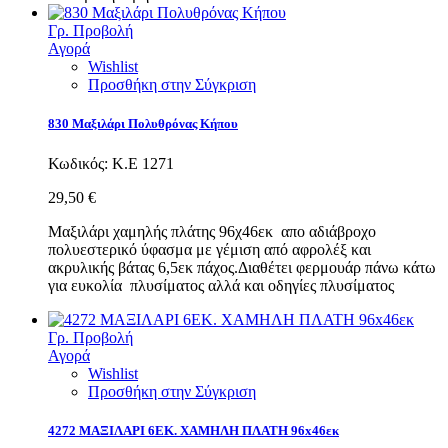
Γρ. Προβολή
Αγορά
Wishlist
Προσθήκη στην Σύγκριση
830 Μαξιλάρι Πολυθρόνας Κήπου
Κωδικός:
Κ.Ε 1271
29,50 €
Μαξιλάρι χαμηλής πλάτης 96χ46εκ απο αδιάβροχο
πολυεστερικό ύφασμα με γέμιση από αφρολέξ και
ακρυλικής βάτας 6,5εκ πάχος.Διαθέτει φερμουάρ πάνω κάτω
για ευκολία πλυσίματος αλλά και οδηγίες πλυσίματος
Γρ. Προβολή
Αγορά
Wishlist
Προσθήκη στην Σύγκριση
4272 ΜΑΞΙΛΑΡΙ 6ΕΚ. ΧΑΜΗΛΗ ΠΛΑΤΗ 96x46εκ