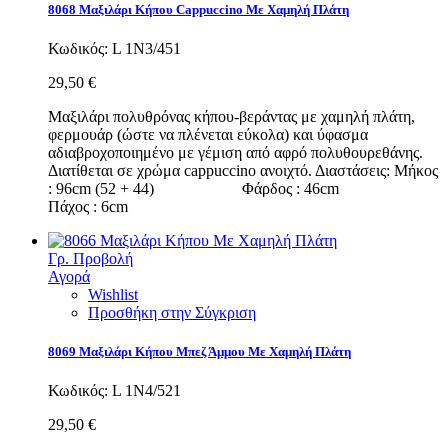
8068 Μαξιλάρι Κήπου Cappuccino Με Χαμηλή Πλάτη
Κωδικός:
L 1N3/451
29,50 €
Μαξιλάρι πολυθρόνας κήπου-βεράντας με χαμηλή πλάτη,
φερμουάρ (ώστε να πλένεται εύκολα) και ύφασμα
αδιαβροχοποιημένο με γέμιση από αφρό πολυθουρεθάνης.
Διατίθεται σε χρώμα cappuccino ανοιχτό. Διαστάσεις: Μήκος
: 96cm (52 + 44) Φάρδος : 46cm
Πάχος : 6cm
Γρ. Προβολή
Αγορά
Wishlist
Προσθήκη στην Σύγκριση
8069 Μαξιλάρι Κήπου Μπεζ Άμμου Με Χαμηλή Πλάτη
Κωδικός:
L 1N4/521
29,50 €