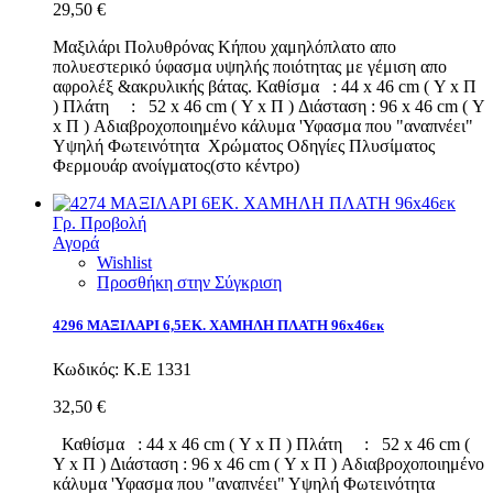
29,50 €
Μαξιλάρι Πολυθρόνας Κήπου χαμηλόπλατο απο
πολυεστερικό ύφασμα υψηλής ποιότητας με γέμιση απο
αφρολέξ &ακρυλικής βάτας. Καθίσμα : 44 x 46 cm ( Υ x Π
) Πλάτη : 52 x 46 cm ( Υ x Π ) Διάσταση : 96 x 46 cm ( Υ
x Π ) Αδιαβροχοποιημένο κάλυμα 'Υφασμα που "αναπνέει"
Υψηλή Φωτεινότητα Χρώματος Οδηγίες Πλυσίματος
Φερμουάρ ανοίγματος(στο κέντρο)
Γρ. Προβολή
Αγορά
Wishlist
Προσθήκη στην Σύγκριση
4296 ΜΑΞΙΛΑΡΙ 6,5ΕΚ. ΧΑΜΗΛΗ ΠΛΑΤΗ 96x46εκ
Κωδικός:
Κ.Ε 1331
32,50 €
Καθίσμα : 44 x 46 cm ( Υ x Π ) Πλάτη : 52 x 46 cm (
Υ x Π ) Διάσταση : 96 x 46 cm ( Υ x Π ) Αδιαβροχοποιημένο
κάλυμα 'Υφασμα που "αναπνέει" Υψηλή Φωτεινότητα