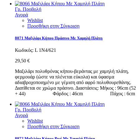
Γρ. Προβολή
Αγορά
Wishlist
Προσθήκη στην Σύγκριση
8071 Μαξιλάρι Κήπου Πράσινο Με Χαμηλή Πλάτη
Κωδικός:
L 1N4/621
29,50 €
Μαξιλάρι πολυθρόνας κήπου-βεράντας με χαμηλή πλάτη,
φερμουάρ (ώστε να πλένεται εύκολα) και ύφασμα
αδιαβροχοποιημένο με γέμιση από αφρό πολυθουρεθάνης.
Διατίθεται σε χρώμα πράσινο. Διαστάσεις: Μήκος : 96cm (52
+ 44) Φάρδος : 46cm Πάχος : 6cm
Γρ. Προβολή
Αγορά
Wishlist
Προσθήκη στην Σύγκριση
8072 Μαξιλάρι Κήπου Ριγέ Με Χαμηλή Πλάτη