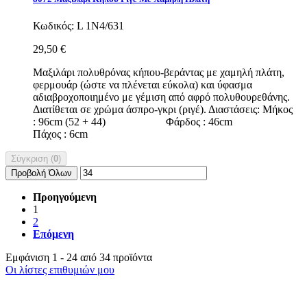
Κωδικός:
L 1N4/631
29,50 €
Μαξιλάρι πολυθρόνας κήπου-βεράντας με χαμηλή πλάτη,
φερμουάρ (ώστε να πλένεται εύκολα) και ύφασμα
αδιαβροχοποιημένο με γέμιση από αφρό πολυθουρεθάνης.
Διατίθεται σε χρώμα άσπρο-γκρι (ριγέ). Διαστάσεις: Μήκος
: 96cm (52 + 44) Φάρδος : 46cm
Πάχος : 6cm
Σύγκριση (
0
)
Προβολή Όλων
Προηγούμενη
1
2
Επόμενη
Εμφάνιση 1 - 24 από 34 προϊόντα
Οι λίστες επιθυμιών μου