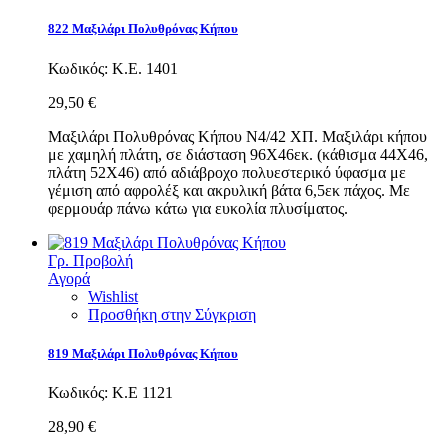
822 Μαξιλάρι Πολυθρόνας Κήπου
Κωδικός:
Κ.Ε. 1401
29,50 €
Μαξιλάρι Πολυθρόνας Κήπου Ν4/42 ΧΠ. Μαξιλάρι κήπου
με χαμηλή πλάτη, σε διάσταση 96Χ46εκ. (κάθισμα 44Χ46,
πλάτη 52Χ46) από αδιάβροχο πολυεστερικό ύφασμα με
γέμιση από αφρολέξ και ακρυλική βάτα 6,5εκ πάχος. Με
φερμουάρ πάνω κάτω για ευκολία πλυσίματος.
Γρ. Προβολή
Αγορά
Wishlist
Προσθήκη στην Σύγκριση
819 Μαξιλάρι Πολυθρόνας Κήπου
Κωδικός:
Κ.Ε 1121
28,90 €