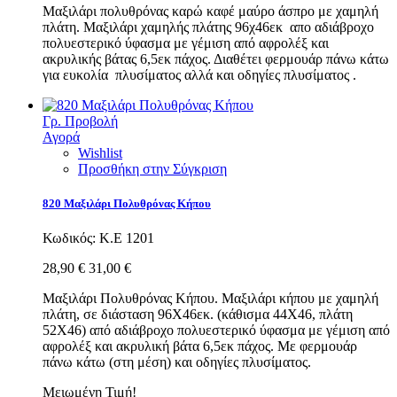
Μαξιλάρι πολυθρόνας καρώ καφέ μαύρο άσπρο με χαμηλή
πλάτη. Μαξιλάρι χαμηλής πλάτης 96χ46εκ απο αδιάβροχο
πολυεστερικό ύφασμα με γέμιση από αφρολέξ και
ακρυλικής βάτας 6,5εκ πάχος. Διαθέτει φερμουάρ πάνω κάτω
για ευκολία πλυσίματος αλλά και οδηγίες πλυσίματος .
Γρ. Προβολή
Αγορά
Wishlist
Προσθήκη στην Σύγκριση
820 Μαξιλάρι Πολυθρόνας Κήπου
Κωδικός:
Κ.Ε 1201
28,90 €
31,00 €
Μαξιλάρι Πολυθρόνας Κήπου. Μαξιλάρι κήπου με χαμηλή
πλάτη, σε διάσταση 96Χ46εκ. (κάθισμα 44Χ46, πλάτη
52Χ46) από αδιάβροχο πολυεστερικό ύφασμα με γέμιση από
αφρολέξ και ακρυλική βάτα 6,5εκ πάχος. Με φερμουάρ
πάνω κάτω (στη μέση) και οδηγίες πλυσίματος.
Μειωμένη Τιμή!