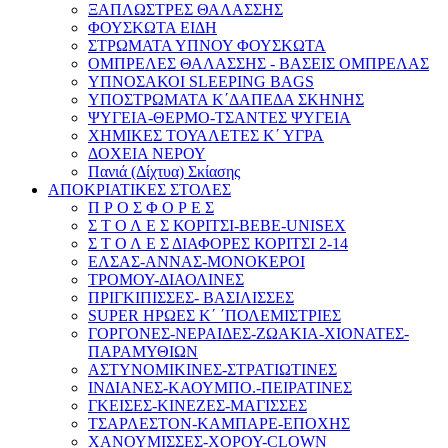
ΞΑΠΛΩΣΤΡΕΣ ΘΑΛΑΣΣΗΣ
ΦΟΥΣΚΩΤΑ ΕΙΔΗ
ΣΤΡΩΜΑΤΑ ΥΠΝΟΥ ΦΟΥΣΚΩΤΑ
ΟΜΠΡΕΛΕΣ ΘΑΛΑΣΣΗΣ - ΒΑΣΕΙΣ ΟΜΠΡΕΛΑΣ
ΥΠΝΟΣΑΚΟΙ SLEEPING BAGS
ΥΠΟΣΤΡΩΜΑΤΑ Κ΄ΔΑΠΕΔΑ ΣΚΗΝΗΣ
ΨΥΓΕΙΑ-ΘΕΡΜΟ-ΤΣΑΝΤΕΣ ΨΥΓΕΙΑ
ΧΗΜΙΚΕΣ ΤΟΥΑΛΕΤΕΣ Κ΄ ΥΓΡΑ
ΔΟΧΕΙΑ ΝΕΡΟΥ
Πανιά (Δίχτυα) Σκίασης
ΑΠΟΚΡΙΑΤΙΚΕΣ ΣΤΟΛΕΣ
Π Ρ Ο Σ Φ Ο Ρ Ε Σ
Σ Τ Ο Λ Ε Σ ΚΟΡΙΤΣI-BEBE-UNISEX
Σ Τ Ο Λ Ε Σ ΔΙΑΦΟΡΕΣ ΚΟΡΙΤΣΙ 2-14
ΕΛΣΑΣ-ΑΝΝΑΣ-ΜΟΝΟΚΕΡΟΙ
ΤΡΟΜΟΥ-ΔΙΑΟΛΙΝΕΣ
ΠΡΙΓΚΙΠΙΣΣΕΣ- ΒΑΣΙΛΙΣΣΕΣ
SUPER ΗΡΩΕΣ Κ΄ ΄ΠΟΛΕΜΙΣΤΡΙΕΣ
ΓΟΡΓΟΝΕΣ-ΝΕΡΑΙΔΕΣ-ΖΩΑΚΙΑ-ΧΙΟΝΑΤΕΣ-
ΠΑΡΑΜΥΘΙΩΝ
ΑΣΤΥΝΟΜΙΚΙΝΕΣ-ΣΤΡΑΤΙΩΤΙΝΕΣ
ΙΝΔΙΑΝΕΣ-ΚΑΟΥΜΠΟ.-ΠΕΙΡΑΤΙΝΕΣ
ΓΚΕΙΣΕΣ-ΚΙΝΕΖΕΣ-ΜΑΓΙΣΣΕΣ
ΤΣΑΡΛΕΣΤΟΝ-ΚΑΜΠΑΡΕ-ΕΠΟΧΗΣ
ΧΑΝΟΥΜΙΣΣΕΣ-ΧΟΡΟΥ-CLOWN