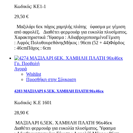
Κωδικός:
ΚΕ1-1
29,50 €
Μαξιλάρι 6εκ πάχος χαμηλής πλάτης ύφασμα με γέμιση
από αφρολέξ. Διαθέτει φερμουάρ για ευκολία πλυσίματος.
Χαρακτηριστικά :Ύφασμα : ΑδιαβροχοποιημένοΓέμιση
: Αφρός ΠολυθουρεθάνηςΜήκος : 96cm (52 + 44)Φάρδος
: 46cmΠάχος : 6cm
Γρ. Προβολή
Αγορά
Wishlist
Προσθήκη στην Σύγκριση
4283 ΜΑΞΙΛΑΡΙ 6,5ΕΚ. ΧΑΜΗΛΗ ΠΛΑΤΗ 96x46εκ
Κωδικός:
Κ.Ε 1601
28,90 €
ΜΑΞΙΛΑΡΙ 6,5ΕΚ. ΧΑΜΗΛΗ ΠΛΑΤΗ 96x46εκ
Διαθέτει φερμουάρ για ευκολία πλυσίματος. Ύφασμα