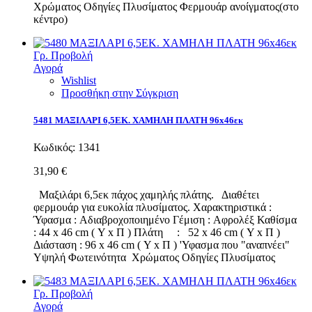
Χρώματος Οδηγίες Πλυσίματος Φερμουάρ ανοίγματος(στο
κέντρο)
Γρ. Προβολή
Αγορά
Wishlist
Προσθήκη στην Σύγκριση
5481 ΜΑΞΙΛΑΡΙ 6,5ΕΚ. ΧΑΜΗΛΗ ΠΛΑΤΗ 96x46εκ
Κωδικός:
1341
31,90 €
Μαξιλάρι 6,5εκ πάχος χαμηλής πλάτης. Διαθέτει
φερμουάρ για ευκολία πλυσίματος. Χαρακτηριστικά :
Ύφασμα : Αδιαβροχοποιημένο Γέμιση : Αφρολέξ Καθίσμα
: 44 x 46 cm ( Υ x Π ) Πλάτη : 52 x 46 cm ( Υ x Π )
Διάσταση : 96 x 46 cm ( Υ x Π ) 'Υφασμα που "αναπνέει"
Υψηλή Φωτεινότητα Χρώματος Οδηγίες Πλυσίματος
Γρ. Προβολή
Αγορά