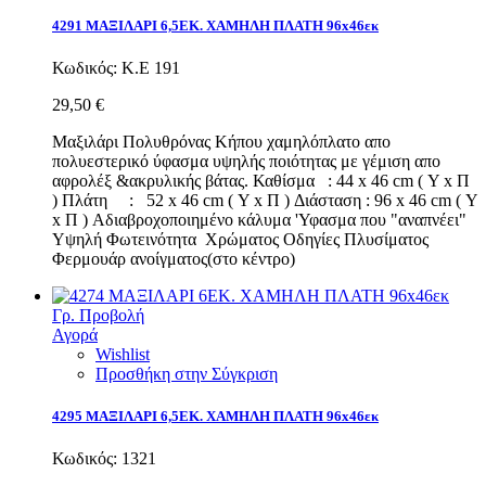
4291 ΜΑΞΙΛΑΡΙ 6,5ΕΚ. ΧΑΜΗΛΗ ΠΛΑΤΗ 96x46εκ
Κωδικός:
Κ.Ε 191
29,50 €
Μαξιλάρι Πολυθρόνας Κήπου χαμηλόπλατο απο
πολυεστερικό ύφασμα υψηλής ποιότητας με γέμιση απο
αφρολέξ &ακρυλικής βάτας. Καθίσμα : 44 x 46 cm ( Υ x Π
) Πλάτη : 52 x 46 cm ( Υ x Π ) Διάσταση : 96 x 46 cm ( Υ
x Π ) Αδιαβροχοποιημένο κάλυμα 'Υφασμα που "αναπνέει"
Υψηλή Φωτεινότητα Χρώματος Οδηγίες Πλυσίματος
Φερμουάρ ανοίγματος(στο κέντρο)
Γρ. Προβολή
Αγορά
Wishlist
Προσθήκη στην Σύγκριση
4295 ΜΑΞΙΛΑΡΙ 6,5ΕΚ. ΧΑΜΗΛΗ ΠΛΑΤΗ 96x46εκ
Κωδικός:
1321