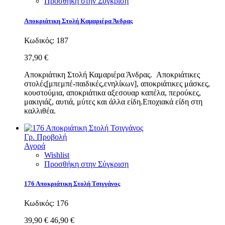
Προσθήκη στην Σύγκριση
Αποκριάτικη Στολή Καμαριέρα Άνδρας
Κωδικός:
187
37,90 €
Αποκριάτικη Στολή Καμαριέρα Άνδρας. Αποκριάτικες
στολές[μπεμπέ-παιδικές,ενηλίκων], αποκριάτικες μάσκες,
κουστούμια, αποκριάτικα αξεσουαρ καπέλα, περούκες,
μακιγιάζ, αυτιά, μύτες και άλλα είδη.Εποχιακά είδη στη
καλλιθέα.
Γρ. Προβολή
Αγορά
Wishlist
Προσθήκη στην Σύγκριση
176 Αποκριάτικη Στολή Τσιγγάνος
Κωδικός:
176
39,90 €
46,90 €