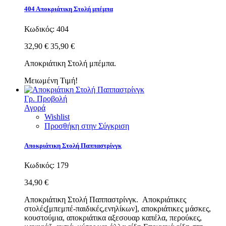
404 Αποκριάτικη Στολή μπέμπα
Κωδικός:
404
32,90 €
35,90 €
Αποκριάτικη Στολή μπέμπα.
Μειωμένη Τιμή!
Γρ. Προβολή
Αγορά
Wishlist
Προσθήκη στην Σύγκριση
Αποκριάτικη Στολή Παππαστρίνγκ
Κωδικός:
179
34,90 €
Αποκριάτικη Στολή Παππαστρίνγκ. Αποκριάτικες
στολές[μπεμπέ-παιδικές,ενηλίκων], αποκριάτικες μάσκες,
κουστούμια, αποκριάτικα αξεσουαρ καπέλα, περούκες,