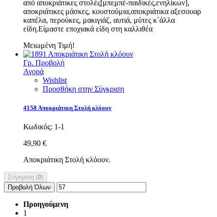
από αποκριάτικες στολές[μπεμπέ-παιδικές,ενηλίκων],
αποκριάτικες μάσκες, κουστούμια,αποκριάτικα αξεσουαρ
καπέλα, περούκες, μακιγιάζ, αυτιά, μύτες κ΄άλλα
είδη.Eίμαστε εποχιακά είδη στη καλλιθέα
Μειωμένη Τιμή!
Γρ. Προβολή
Αγορά
Wishlist
Προσθήκη στην Σύγκριση
4158 Αποκριάτικη Στολή κλόουν
Κωδικός:
1-1
49,90 €
Αποκριάτικη Στολή κλόουν.
Σύγκριση (
0
)
Προβολή Όλων
Προηγούμενη
1