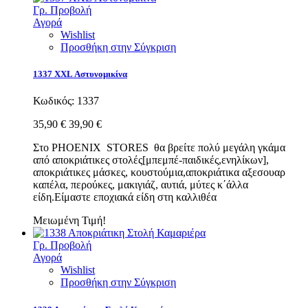
Γρ. Προβολή
Αγορά
Wishlist
Προσθήκη στην Σύγκριση
1337 XXL Αστυνομικίνα
Κωδικός:
1337
35,90 €
39,90 €
Στο PHOENIX STORES θα βρείτε πολύ μεγάλη γκάμα
από αποκριάτικες στολές[μπεμπέ-παιδικές,ενηλίκων],
αποκριάτικες μάσκες, κουστούμια,αποκριάτικα αξεσουαρ
καπέλα, περούκες, μακιγιάζ, αυτιά, μύτες κ΄άλλα
είδη.Eίμαστε εποχιακά είδη στη καλλιθέα
Μειωμένη Τιμή!
Γρ. Προβολή
Αγορά
Wishlist
Προσθήκη στην Σύγκριση