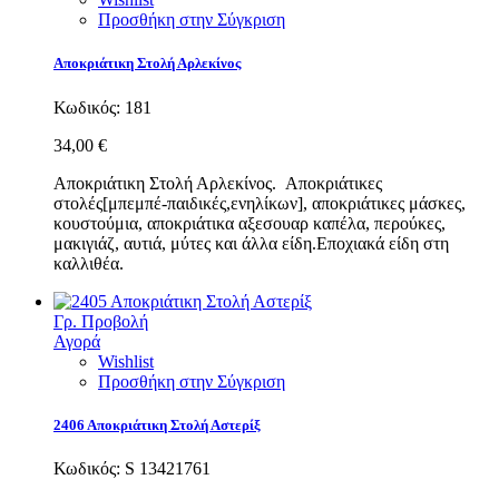
Προσθήκη στην Σύγκριση
Αποκριάτικη Στολή Αρλεκίνος
Κωδικός:
181
34,00 €
Αποκριάτικη Στολή Αρλεκίνος. Αποκριάτικες
στολές[μπεμπέ-παιδικές,ενηλίκων], αποκριάτικες μάσκες,
κουστούμια, αποκριάτικα αξεσουαρ καπέλα, περούκες,
μακιγιάζ, αυτιά, μύτες και άλλα είδη.Εποχιακά είδη στη
καλλιθέα.
Γρ. Προβολή
Αγορά
Wishlist
Προσθήκη στην Σύγκριση
2406 Αποκριάτικη Στολή Αστερίξ
Κωδικός:
S 13421761