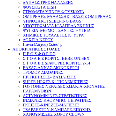
ΞΑΠΛΩΣΤΡΕΣ ΘΑΛΑΣΣΗΣ
ΦΟΥΣΚΩΤΑ ΕΙΔΗ
ΣΤΡΩΜΑΤΑ ΥΠΝΟΥ ΦΟΥΣΚΩΤΑ
ΟΜΠΡΕΛΕΣ ΘΑΛΑΣΣΗΣ - ΒΑΣΕΙΣ ΟΜΠΡΕΛΑΣ
ΥΠΝΟΣΑΚΟΙ SLEEPING BAGS
ΥΠΟΣΤΡΩΜΑΤΑ Κ΄ΔΑΠΕΔΑ ΣΚΗΝΗΣ
ΨΥΓΕΙΑ-ΘΕΡΜΟ-ΤΣΑΝΤΕΣ ΨΥΓΕΙΑ
ΧΗΜΙΚΕΣ ΤΟΥΑΛΕΤΕΣ Κ΄ ΥΓΡΑ
ΔΟΧΕΙΑ ΝΕΡΟΥ
Πανιά (Δίχτυα) Σκίασης
ΑΠΟΚΡΙΑΤΙΚΕΣ ΣΤΟΛΕΣ
Π Ρ Ο Σ Φ Ο Ρ Ε Σ
Σ Τ Ο Λ Ε Σ ΚΟΡΙΤΣI-BEBE-UNISEX
Σ Τ Ο Λ Ε Σ ΔΙΑΦΟΡΕΣ ΚΟΡΙΤΣΙ 2-14
ΕΛΣΑΣ-ΑΝΝΑΣ-ΜΟΝΟΚΕΡΟΙ
ΤΡΟΜΟΥ-ΔΙΑΟΛΙΝΕΣ
ΠΡΙΓΚΙΠΙΣΣΕΣ- ΒΑΣΙΛΙΣΣΕΣ
SUPER ΗΡΩΕΣ Κ΄ ΄ΠΟΛΕΜΙΣΤΡΙΕΣ
ΓΟΡΓΟΝΕΣ-ΝΕΡΑΙΔΕΣ-ΖΩΑΚΙΑ-ΧΙΟΝΑΤΕΣ-
ΠΑΡΑΜΥΘΙΩΝ
ΑΣΤΥΝΟΜΙΚΙΝΕΣ-ΣΤΡΑΤΙΩΤΙΝΕΣ
ΙΝΔΙΑΝΕΣ-ΚΑΟΥΜΠΟ.-ΠΕΙΡΑΤΙΝΕΣ
ΓΚΕΙΣΕΣ-ΚΙΝΕΖΕΣ-ΜΑΓΙΣΣΕΣ
ΤΣΑΡΛΕΣΤΟΝ-ΚΑΜΠΑΡΕ-ΕΠΟΧΗΣ
ΧΑΝΟΥΜΙΣΣΕΣ-ΧΟΡΟΥ-CLOWN