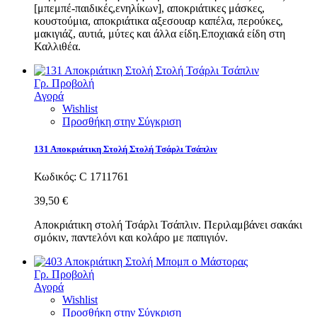
[μπεμπέ-παιδικές,ενηλίκων], αποκριάτικες μάσκες,
κουστούμια, αποκριάτικα αξεσουαρ καπέλα, περούκες,
μακιγιάζ, αυτιά, μύτες και άλλα είδη.Εποχιακά είδη στη
Καλλιθέα.
Γρ. Προβολή
Αγορά
Wishlist
Προσθήκη στην Σύγκριση
131 Αποκριάτικη Στολή Στολή Τσάρλι Τσάπλιν
Κωδικός:
C 1711761
39,50 €
Αποκριάτικη στολή Τσάρλι Τσάπλιν. Περιλαμβάνει σακάκι
σμόκιν, παντελόνι και κολάρο με παπιγιόν.
Γρ. Προβολή
Αγορά
Wishlist
Προσθήκη στην Σύγκριση