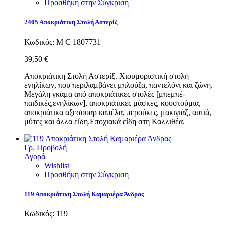
Προσθήκη στην Σύγκριση
2405 Αποκριάτικη Στολή Αστερίξ
Κωδικός:
Μ C 1807731
39,50 €
Αποκριάτικη Στολή Αστερίξ. Χιουμοριστική στολή
ενηλίκων, που περιλαμβάνει μπλούζα, παντελόνι και ζώνη.
Μεγάλη γκάμα από αποκριάτικες στολές [μπεμπέ-
παιδικές,ενηλίκων], αποκριάτικες μάσκες, κουστούμια,
αποκριάτικα αξεσουαρ καπέλα, περούκες, μακιγιάζ, αυτιά,
μύτες και άλλα είδη.Εποχιακά είδη στη Καλλιθέα.
Γρ. Προβολή
Αγορά
Wishlist
Προσθήκη στην Σύγκριση
119 Αποκριάτικη Στολή Καμαριέρα Άνδρας
Κωδικός:
119