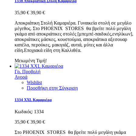
1338 Αποκριάτικη Στολή Καμαριέρα
35,90 €
39,90 €
Αποκριάτικη Στολή Καμαριέρα. Γυναικεία στολή σε μεγάλο
μέγεθος. Στο PHOENIX STORES θα βρείτε πολύ μεγάλη
γκάμα από αποκριάτικες στολές [μπεμπέ-παιδικές,ενηλίκων],
αποκριάτικες μάσκες, κουστούμια, αποκριάτικα αξεσουαρ
καπέλα, περούκες, μακιγιάζ, αυτιά, μύτες και άλλα
είδη.Εποχιακά είδη στη Καλλιθέα.
Μειωμένη Τιμή!
Γρ. Προβολή
Αγορά
Wishlist
Προσθήκη στην Σύγκριση
1334 XXL Καμαριέρα
Κωδικός:
1334
35,90 €
39,90 €
Στο PHOENIX STORES θα βρείτε πολύ μεγάλη γκάμα