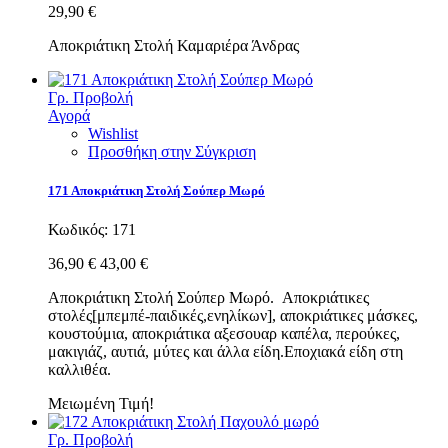
29,90 €
Αποκριάτικη Στολή Καμαριέρα Άνδρας
Γρ. Προβολή
Αγορά
Wishlist
Προσθήκη στην Σύγκριση
171 Αποκριάτικη Στολή Σούπερ Μωρό
Κωδικός:
171
36,90 €
43,00 €
Αποκριάτικη Στολή Σούπερ Μωρό. Αποκριάτικες
στολές[μπεμπέ-παιδικές,ενηλίκων], αποκριάτικες μάσκες,
κουστούμια, αποκριάτικα αξεσουαρ καπέλα, περούκες,
μακιγιάζ, αυτιά, μύτες και άλλα είδη.Εποχιακά είδη στη
καλλιθέα.
Μειωμένη Τιμή!
Γρ. Προβολή