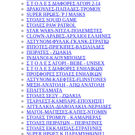
Σ Τ Ο Λ Ε Σ ΔΙΑΦΟΡΕΣ ΑΓΟΡΙ 2-14
ΔΡΑΚΟΥΛΕΣ-ΠΑΠΑΔΕΣ-ΤΡΟΜΟΥ
SUPER ΗΡΩΕΣ-΄P J MASKS
ΣΤΟΛΕΣ SQUID GAME
ΣΤΟΛΕΣ PAW PATROL
STAR WARS-ΝΙΤΖΑ-ΠΟΛΕΜΙΣΤΕΣ
CLOWN-ΑΡΑΒΕΣ-ΑΡΧΑΙΟΙ ΕΛΛΗΝΕΣ
ΑΣΤΥΝΟΜ-ΦΥΛΑΚ-ΓΚΑΝΚ-ΣΤΡΑΤΙΩ
ΙΠΠΟΤΕΣ-ΠΡΙΓΚΙΠΕΣ-ΒΑΣΙΛΙΑΔΕΣ
ΠΕΙΡΑΤΕΣ - ΖΩΑΚΙΑ
ΙΝΔΙΑΝΟΙ-ΚΑΟΥΜΠΟΙΔΕΣ
Σ Τ Ο Λ Ε Σ ΑΓΟΡΙ - BEBE - UNISEX
Σ Τ Ο Λ Ε Σ ΔΙΑΦΟΡΕΣ ΕΝΗΛΙΚΩΝ
ΠΡΟΣΦΟΡΕΣ ΣΤΟΛΕΣ ΕΝΗΛΙΚΩΝ
ΑΣΤΥΝΟΜ-ΚΛΕΦΤΕΣ-FLINSTONES
ΜΕΣΗ-ΑΝΑΤΟΛΗ - ΑΠΩ ΑΝΑΤΟΛΗ
ΕΠΑΓΓΕΛΜΑΤΑ
ΣΤΟΛΕΣ ΣΕΞΥ - ΖΩΑΚΙΑ
ΤΣΑΡΛΕΣΤ-ΚΑΜΠΑΡE-ΕΠΟΧΗΣ[E]
ΑΓΓΕΛΑΚΙΑ-ΔΙΑΒΟΛΑΚΙΑ-ΝΕΡΑΙΔΕΣ
ΜΑΓΟΙ–ΜΑΓΙΣΣΕΣ-ΚΑΠΕΣ-ΝΤΟΜΙΝ
ΣΤΟΛΕΣ ΤΡΟΜΟΥ - ΚΑΜΑΡΙΕΡΑΣ
ΣΤΟΛΕΣ ΠΕΙΡΑΤΩΝ – ΠΕΙΡΑΤΙΝΕΣ
ΣΤΟΛΕΣ ΕΚΚΛΗΣΙΑΣ-ΣΤΡΑΤΙ/ΝΕΣ
SUPER ΗΡΩΕΣ Κ ΠΑΡΑΜΥΘΙΩΝ[E]