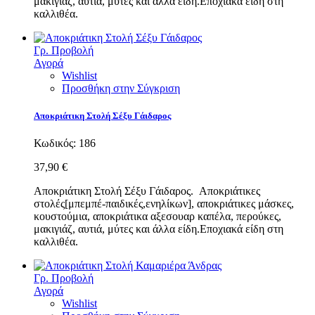
μακιγιάζ, αυτιά, μύτες και άλλα είδη.Εποχιακά είδη στη
καλλιθέα.
Γρ. Προβολή
Αγορά
Wishlist
Προσθήκη στην Σύγκριση
Αποκριάτικη Στολή Σέξυ Γάιδαρος
Κωδικός:
186
37,90 €
Αποκριάτικη Στολή Σέξυ Γάιδαρος. Αποκριάτικες
στολές[μπεμπέ-παιδικές,ενηλίκων], αποκριάτικες μάσκες,
κουστούμια, αποκριάτικα αξεσουαρ καπέλα, περούκες,
μακιγιάζ, αυτιά, μύτες και άλλα είδη.Εποχιακά είδη στη
καλλιθέα.
Γρ. Προβολή
Αγορά
Wishlist