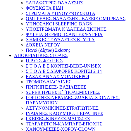
ΞΑΠΛΩΣΤΡΕΣ ΘΑΛΑΣΣΗΣ
ΦΟΥΣΚΩΤΑ ΕΙΔΗ
ΣΤΡΩΜΑΤΑ ΥΠΝΟΥ ΦΟΥΣΚΩΤΑ
ΟΜΠΡΕΛΕΣ ΘΑΛΑΣΣΗΣ - ΒΑΣΕΙΣ ΟΜΠΡΕΛΑΣ
ΥΠΝΟΣΑΚΟΙ SLEEPING BAGS
ΥΠΟΣΤΡΩΜΑΤΑ Κ΄ΔΑΠΕΔΑ ΣΚΗΝΗΣ
ΨΥΓΕΙΑ-ΘΕΡΜΟ-ΤΣΑΝΤΕΣ ΨΥΓΕΙΑ
ΧΗΜΙΚΕΣ ΤΟΥΑΛΕΤΕΣ Κ΄ ΥΓΡΑ
ΔΟΧΕΙΑ ΝΕΡΟΥ
Πανιά (Δίχτυα) Σκίασης
ΑΠΟΚΡΙΑΤΙΚΕΣ ΣΤΟΛΕΣ
Π Ρ Ο Σ Φ Ο Ρ Ε Σ
Σ Τ Ο Λ Ε Σ ΚΟΡΙΤΣI-BEBE-UNISEX
Σ Τ Ο Λ Ε Σ ΔΙΑΦΟΡΕΣ ΚΟΡΙΤΣΙ 2-14
ΕΛΣΑΣ-ΑΝΝΑΣ-ΜΟΝΟΚΕΡΟΙ
ΤΡΟΜΟΥ-ΔΙΑΟΛΙΝΕΣ
ΠΡΙΓΚΙΠΙΣΣΕΣ- ΒΑΣΙΛΙΣΣΕΣ
SUPER ΗΡΩΕΣ Κ΄ ΄ΠΟΛΕΜΙΣΤΡΙΕΣ
ΓΟΡΓΟΝΕΣ-ΝΕΡΑΙΔΕΣ-ΖΩΑΚΙΑ-ΧΙΟΝΑΤΕΣ-
ΠΑΡΑΜΥΘΙΩΝ
ΑΣΤΥΝΟΜΙΚΙΝΕΣ-ΣΤΡΑΤΙΩΤΙΝΕΣ
ΙΝΔΙΑΝΕΣ-ΚΑΟΥΜΠΟ.-ΠΕΙΡΑΤΙΝΕΣ
ΓΚΕΙΣΕΣ-ΚΙΝΕΖΕΣ-ΜΑΓΙΣΣΕΣ
ΤΣΑΡΛΕΣΤΟΝ-ΚΑΜΠΑΡΕ-ΕΠΟΧΗΣ
ΧΑΝΟΥΜΙΣΣΕΣ-ΧΟΡΟΥ-CLOWN