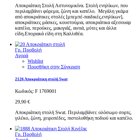
Αποκριάτικη Στολή Αστυνομικίνα. Στολή ενηλίκων, που
περιλαμβάνει φόρεμα, ζώνη και καπέλο. Μεγάλη γκάμα
από αποκριάτικες στολές [μπεμπέ-παιδικές,ενηλίκων],
αποκριάτικες μάσκες, κουστούμια, αποκριάτικα αξεσουαρ
καπέλα, περούκες, μακιγιάζ, αυτιά, μύτες και άλλα
είδη.Εποχιακά είδη στη Καλλιθέα.
Γρ. Προβολή
Αγορά
Wishlist
Προσθήκη στην Σύγκριση
2126 Αποκριάτικη στολή Swat
Κωδικός:
F 1769001
29,90 €
Αποκριάτικη στολή Swat. Περιλαμβάνει: ολόσωμο σορτς,
γιλέκο, ζώνη, χειροπέδες, πιστολοθήκη ποδιού και καπέλο.
Γρ. Προβολή
Αγορά