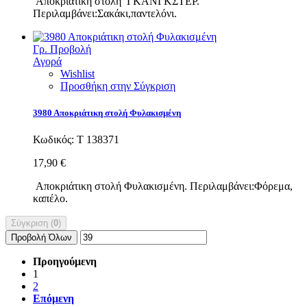
Αποκριάτικη στολή ΓΚΑΝΓΚΣΤΕΡ.
Περιλαμβάνει:Σακάκι,παντελόνι.
Γρ. Προβολή
Αγορά
Wishlist
Προσθήκη στην Σύγκριση
3980 Αποκριάτικη στολή Φυλακισμένη
Κωδικός:
Τ 138371
17,90 €
Αποκριάτικη στολή Φυλακισμένη. Περιλαμβάνει:Φόρεμα,
καπέλο.
Σύγκριση (
0
)
Προβολή Όλων
Προηγούμενη
1
2
Επόμενη