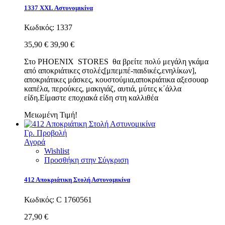
1337 XXL Αστυνομικίνα
Κωδικός:
1337
35,90 €
39,90 €
Στο PHOENIX STORES θα βρείτε πολύ μεγάλη γκάμα
από αποκριάτικες στολές[μπεμπέ-παιδικές,ενηλίκων],
αποκριάτικες μάσκες, κουστούμια,αποκριάτικα αξεσουαρ
καπέλα, περούκες, μακιγιάζ, αυτιά, μύτες κ΄άλλα
είδη.Eίμαστε εποχιακά είδη στη καλλιθέα
Μειωμένη Τιμή!
Γρ. Προβολή
Αγορά
Wishlist
Προσθήκη στην Σύγκριση
412 Αποκριάτικη Στολή Αστυνομικίνα
Κωδικός:
C 1760561
27,90 €