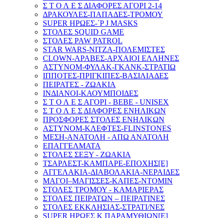
Σ Τ Ο Λ Ε Σ ΔΙΑΦΟΡΕΣ ΑΓΟΡΙ 2-14
ΔΡΑΚΟΥΛΕΣ-ΠΑΠΑΔΕΣ-ΤΡΟΜΟΥ
SUPER ΗΡΩΕΣ-΄P J MASKS
ΣΤΟΛΕΣ SQUID GAME
ΣΤΟΛΕΣ PAW PATROL
STAR WARS-ΝΙΤΖΑ-ΠΟΛΕΜΙΣΤΕΣ
CLOWN-ΑΡΑΒΕΣ-ΑΡΧΑΙΟΙ ΕΛΛΗΝΕΣ
ΑΣΤΥΝΟΜ-ΦΥΛΑΚ-ΓΚΑΝΚ-ΣΤΡΑΤΙΩ
ΙΠΠΟΤΕΣ-ΠΡΙΓΚΙΠΕΣ-ΒΑΣΙΛΙΑΔΕΣ
ΠΕΙΡΑΤΕΣ - ΖΩΑΚΙΑ
ΙΝΔΙΑΝΟΙ-ΚΑΟΥΜΠΟΙΔΕΣ
Σ Τ Ο Λ Ε Σ ΑΓΟΡΙ - BEBE - UNISEX
Σ Τ Ο Λ Ε Σ ΔΙΑΦΟΡΕΣ ΕΝΗΛΙΚΩΝ
ΠΡΟΣΦΟΡΕΣ ΣΤΟΛΕΣ ΕΝΗΛΙΚΩΝ
ΑΣΤΥΝΟΜ-ΚΛΕΦΤΕΣ-FLINSTONES
ΜΕΣΗ-ΑΝΑΤΟΛΗ - ΑΠΩ ΑΝΑΤΟΛΗ
ΕΠΑΓΓΕΛΜΑΤΑ
ΣΤΟΛΕΣ ΣΕΞΥ - ΖΩΑΚΙΑ
ΤΣΑΡΛΕΣΤ-ΚΑΜΠΑΡE-ΕΠΟΧΗΣ[E]
ΑΓΓΕΛΑΚΙΑ-ΔΙΑΒΟΛΑΚΙΑ-ΝΕΡΑΙΔΕΣ
ΜΑΓΟΙ–ΜΑΓΙΣΣΕΣ-ΚΑΠΕΣ-ΝΤΟΜΙΝ
ΣΤΟΛΕΣ ΤΡΟΜΟΥ - ΚΑΜΑΡΙΕΡΑΣ
ΣΤΟΛΕΣ ΠΕΙΡΑΤΩΝ – ΠΕΙΡΑΤΙΝΕΣ
ΣΤΟΛΕΣ ΕΚΚΛΗΣΙΑΣ-ΣΤΡΑΤΙ/ΝΕΣ
SUPER ΗΡΩΕΣ Κ ΠΑΡΑΜΥΘΙΩΝ[E]