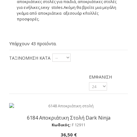
αποκριάτικες στολές για παιδιά, αποκριάτικες στολές
για ενήλικες,sexy
stoles.Ακόμη θα βρείτε μια μεγάλη
γκάμα από αποκριάτικα
αξεσουάρ κ΄πολλές
προσφορές.
Υπάρχουν 43 προϊόντα.
ΤΑΞΙΝΌΜΗΣΗ ΚΑΤΆ
ΕΜΦΆΝΙΣΗ
6184 Αποκριάτικη Στολή Dark Ninja
Αγορά
Κωδικός:
F 12911
36,50 €