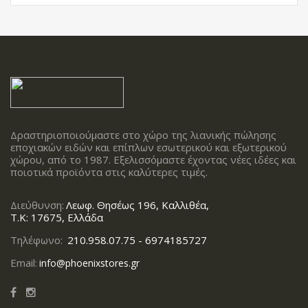
Δραστηριοποιούμαστε στο χώρο της λιανικής πώλησης
εποχιακών ειδών και επίπλων εσωτερικού και εξωτερικού
χώρου, από το 1987. Εξελισσόμαστε έχοντας νέες ιδέες και
ποιοτικά προϊόντα στις καλύτερες τιμές.
Διεύθυνση:
Λεωφ. Θησέως 196, Καλλιθέα,
Τ.Κ: 17675, Ελλάδα
Τηλέφωνο:
210.958.07.75 - 6974185727
Email:
info@phoenixstores.gr